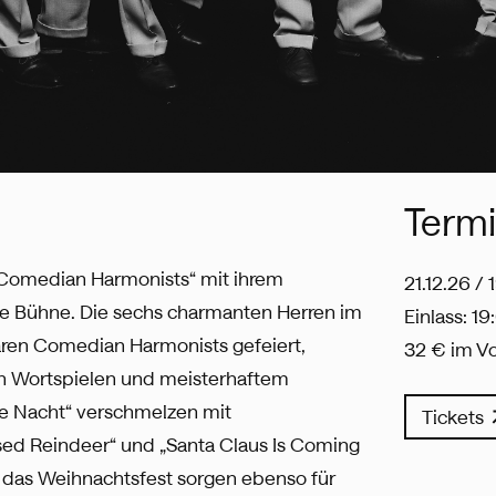
Term
Comedian‬‭ Harmonists“ mit ihrem
21.12.26 / 
 die Bühne.‬‭ Die sechs charmanten Herren im
Einlass: 1
dären Comedian Harmonists gefeiert,
32 € im V
n Wortspielen und‬‭ meisterhaftem
tille Nacht“ verschmelzen‬‭ mit
Tickets
d‬‭ Reindeer“ und „Santa Claus Is Coming
 das Weihnachtsfest sorgen ebenso für‬‬ ‭