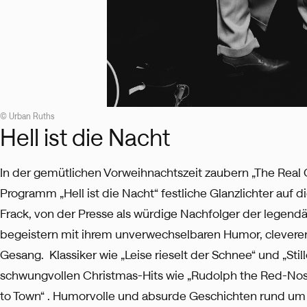
© Urban Ruths
Hell ist die Nacht
In der gemütlichen Vorweihnachtszeit zaubern „The Real 
Programm „Hell ist die Nacht“ festliche‬‭ Glanzlichter auf
Frack, von der Presse als würdige‬‭ Nachfolger der legen
begeistern‬‭ mit ihrem unverwechselbaren Humor, clevere
Gesang.‬‬‬‬‬‬‬‬ ‭ Klassiker wie „Leise rieselt der Schnee“ und „S
schwungvollen Christmas-Hits wie „Rudolph the Red-Nose
to Town“‬‬‬ . Humorvolle und‬‭ absurde Geschichten rund um