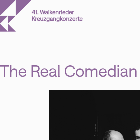
41. Walkenrieder
Kreuzgangkonzerte
The Real Comedian